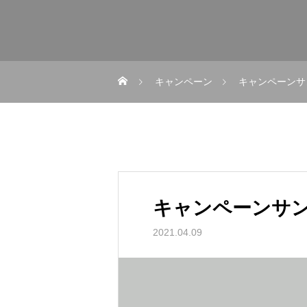
キャンペーン
キャンペーンサ
キャンペーンサン
2021.04.09