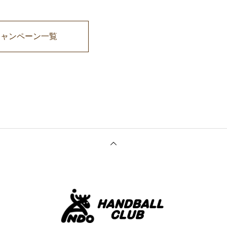
キャンペーン一覧