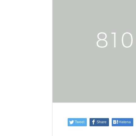
Tweet
Share
Hatena