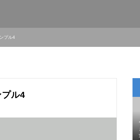
ンプル4
プル4