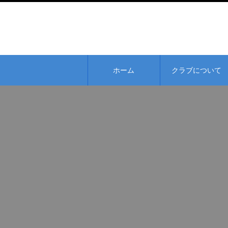
ホーム
クラブについて