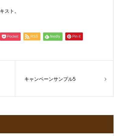
キスト。
Pocket
RSS
feedly
Pin it
キャンペーンサンプル5